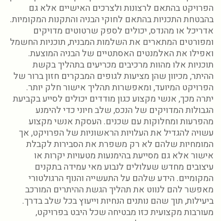
הפרויקט בהתאם לרצונות ולצרכים האישיים אלא גם
בהבטחת התכניות בהתאם לחוקי הבניה והתקנות המקומיות.
אדריכל או מהנדס, יכולים לספק שרטוטים מדויקים
ומפורטים המתארים את השלמות המבנית, תוכניות החשמל
ואפילו את האלמנטים האסתטיים של הבניה המוצעת.
תוכניות אלו מהוות מרכיבים מכריעים בתהליך בקשת
ההיתר, מכיוון שהן מציעות לגופים המבקרים חזון ברור של
הפרויקט המיועד, ומאפשרות תהליך אישור חלק יותר.
יתרה מכך, אנשי מקצוע כגון מודדים יכולים לסייע בקביעת
הגבולות המדויקים של הנכס, שלב חיוני כדי להימנע
מהפרעות ומחלוקות עם שכנים. העסקת אנשי מקצוע
עשויה להגדיל את העלויות הראשוניות של הפרויקט, אך
המומחיות שלהם לא רק משפרת את הסבירות לקבלת
אישור אלא גם מסייעת בהימנעות מטעויות יקרות או
עיצובים מחדש שעלולים לנבוע מאי עמידה בתקנים
המקומיים. הידע שלהם על התעשייה והנוף הרגולטורי
מאפשר להם לנווט את תהליך הגשת ההיתרים המורכב
ביעילות, תוך שהם נותנים הנחיות וייעוץ בכל שלב בדרך.
מעורבות מקצועית כזו מבטיחה שכל היבט בפרויקט,