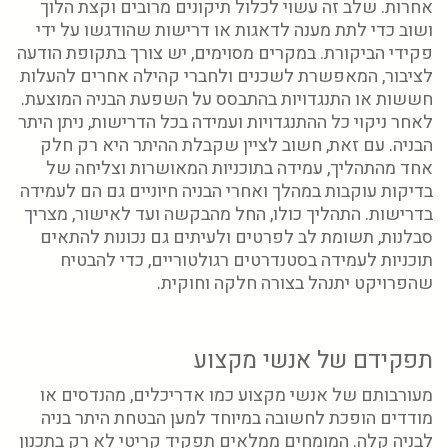
אחרות. שלב זה עשוי לכלול תיקונים מרובים וקצת הלוך
ושוב כדי לתת מענה לדאגות או דרישות שהודגשו על ידי
פקידי הביקורת. במקרים מסוימים, יש צורך בתקופת הודעה
לציבור, המאפשרת לשכנים ולחברי קהילה אחרים להעלות
חששות או התנגדויות בהתבסס על השפעת הבניה המוצעת.
לאחר ניקוי כל ההתנגדויות ועמידה בכל הדרישות, ניתן היתר
הבניה. עם זאת, חשוב לציין שקבלת ההיתר היא רק חלק
אחד מהתהליך, עמידה בתוכניות המאושרות וצליחה של
בדיקות עוקבות במהלך ואחרי הבניה חיוניים גם הם לעמידה
בדרישות. התהליך כולו, החל מהבקשה ועד לאישור, מצריך
סבלנות, תשומת לב לפרטים ולעיתים גם נכונות להתאים
תוכניות לעמידה בסטנדרטים רגולטוריים, כדי להבטיח
שהפרויקט יתנהל בצורה חלקה וחוקית.
תפקידם של אנשי מקצוע
מעורבותם של אנשי מקצוע כמו אדריכלים, מהנדסים או
מודדים הופכת לחשובה במיוחד למען הבטחת היתר בניה
לבניה קלה. המומחים ממלאים תפקיד קריטי לא רק בתכנון