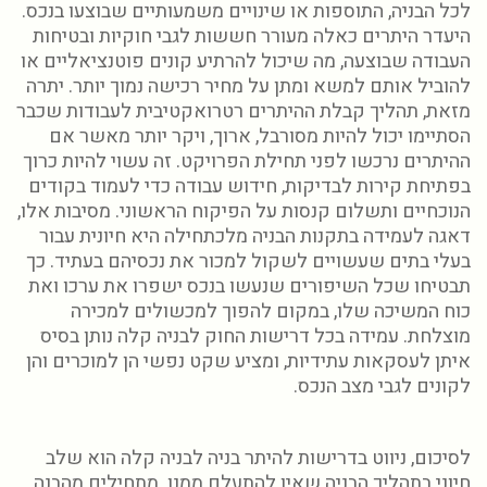
לכל הבניה, התוספות או שינויים משמעותיים שבוצעו בנכס.
היעדר היתרים כאלה מעורר חששות לגבי חוקיות ובטיחות
העבודה שבוצעה, מה שיכול להרתיע קונים פוטנציאליים או
להוביל אותם למשא ומתן על מחיר רכישה נמוך יותר. יתרה
מזאת, תהליך קבלת ההיתרים רטרואקטיבית לעבודות שכבר
הסתיימו יכול להיות מסורבל, ארוך, ויקר יותר מאשר אם
ההיתרים נרכשו לפני תחילת הפרויקט. זה עשוי להיות כרוך
בפתיחת קירות לבדיקות, חידוש עבודה כדי לעמוד בקודים
הנוכחיים ותשלום קנסות על הפיקוח הראשוני. מסיבות אלו,
דאגה לעמידה בתקנות הבניה מלכתחילה היא חיונית עבור
בעלי בתים שעשויים לשקול למכור את נכסיהם בעתיד. כך
תבטיחו שכל השיפורים שנעשו בנכס ישפרו את ערכו ואת
כוח המשיכה שלו, במקום להפוך למכשולים למכירה
מוצלחת. עמידה בכל דרישות החוק לבניה קלה נותן בסיס
איתן לעסקאות עתידיות, ומציע שקט נפשי הן למוכרים והן
לקונים לגבי מצב הנכס.
לסיכום, ניווט בדרישות להיתר בניה לבניה קלה הוא שלב
חיוני בתהליך הבניה שאין להתעלם ממנו. מתחילים מהבנה