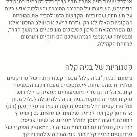
או לכל שיטת בניה אחרת תלוי בדרך כלל בגורמים כמו גודל
הפרויקט, השפעתו על הסביבה הסובבת והשלכות אפשריות
על תשתיות שכונתיות. הקדשת הזמן להכיר את ההנחיות
המקומיות האלו לא רק עוזרת לייעל את שלב התכנון אלא
גם מפחיתה את הסיכון לסיבוכים משפטיים בהמשך הדרך,
ומבטיחה שמאמצי הבניה שלכם הם חוקיים ותורמים
לרווחת הקהילה.
קטגוריות של בניה קלה
בתחום הבניה, "בניה קלה" מכסה קשת רחבה של פרויקטים
שלמרות שהם פחות אינטנסיביים מעבודות בניה בשיטה
קונבנציונלית הם עדיין משמעותיים מספיק כדי לדרוש
פיקוח ועמידה בתקנות בניה. בניה קלה יכולה לכלול מגוון
של פרויקטים החל מתוספות קטנות כמו פרגולה, סֵפֵן (דֵק)
או מחסן קטן ועד לבתים שלמים. שיפוצים, כגון שיפוץ
המטבח, הסבת המוסך לחלל מגורים, או שינוי פריסת
החדרים, נופלים גם הם תחת מטריה זו. המאפיין העיקרי של
פרויקטים בבניה קלה הוא קנה המידה שלהם והיקף