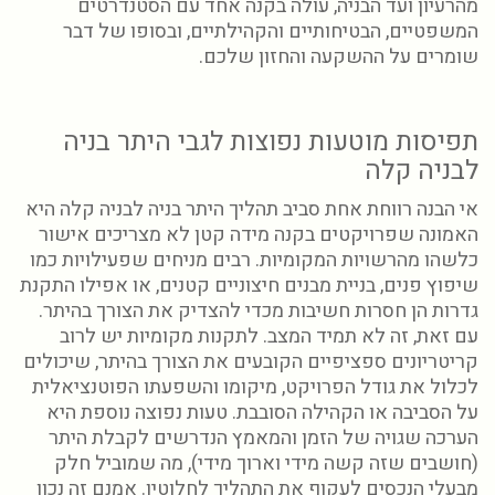
מהרעיון ועד הבניה, עולה בקנה אחד עם הסטנדרטים
המשפטיים, הבטיחותיים והקהילתיים, ובסופו של דבר
שומרים על ההשקעה והחזון שלכם.
תפיסות מוטעות נפוצות לגבי היתר בניה
לבניה קלה
אי הבנה רווחת אחת סביב תהליך היתר בניה לבניה קלה היא
האמונה שפרויקטים בקנה מידה קטן לא מצריכים אישור
כלשהו מהרשויות המקומיות. רבים מניחים שפעילויות כמו
שיפוץ פנים, בניית מבנים חיצוניים קטנים, או אפילו התקנת
גדרות הן חסרות חשיבות מכדי להצדיק את הצורך בהיתר.
עם זאת, זה לא תמיד המצב. לתקנות מקומיות יש לרוב
קריטריונים ספציפיים הקובעים את הצורך בהיתר, שיכולים
לכלול את גודל הפרויקט, מיקומו והשפעתו הפוטנציאלית
על הסביבה או הקהילה הסובבת. טעות נפוצה נוספת היא
הערכה שגויה של הזמן והמאמץ הנדרשים לקבלת היתר
(חושבים שזה קשה מידי וארוך מידי), מה שמוביל חלק
מבעלי הנכסים לעקוף את התהליך לחלוטין. אמנם זה נכון