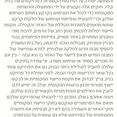
והשפעה ישירה על החלטות הקשורות לפרויקטים של בניה
קלה. חוקים אלה נקבעים על ידי הממשלה והרשויות
המקומיות כדי לנהל את השימוש בקרקע בתחום השיפוט
שלהן, וכדי להבטיח שפיתוח ושימוש של חלקות קרקע
שונות תואמים לתוכנית הכוללת של האזור והקהילה. תקנות
הייעוד יכולות להכתיב מגוון רחב של גורמים, לרבות סוגי
המבנים המותרים באזור מסוים, צפיפות הפיתוחים, גבהי
הבניין והמרחק מגבולות הנכס. לדוגמה, בעל בית המעוניין
להוסיף מבנה חדש לחלקה שלו חייב לוודא שהייעוד של
המבנה החדש תואם לייעוד של האזור בו הוא נבנה – בין אם
זה מגורים, מסחר או שימוש מעורב. אי עמידה בחוקים
עלולה להוביל לשלילת היתר הבניה, גם אם הפרויקט עומד
בכל שאר הדרישות וקודי הבניה. לפני תחילת כל פרויקט
בניה, צריך לבדוק את תקנות הייעוד המקומיות או לבקש
ייעוץ מגורמי תכנון ברשות המקומית. שלב זה יסייע לכם
להבין את האילוצים וההזדמנויות הקשורים בנכס שלכם,
וינחה אותכם בשלב התכנון כדי להבטיח שהפרויקט שלכם
תואם את הפרמטרים שנקבעו בחוקי הייעוד המקומיים.
חוקי האזורים והעמידה בהם לא רק מבטיחה את היושרה
המשפטית של הפרויקט אלא גם שומרת על ההרמוניה