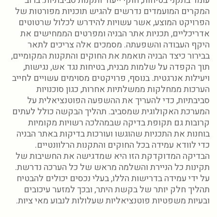
עומד בתקני בטיחות, חוקי ייעוד ותקנות סביבתיות. ברוב
המקרים המועמדים נדרשים להגיש תוכניות מפורטות של
הפרויקט המוצע, אשר עשויות להידרש לכלול שרטוטים
אדריכליים, תכניות אתר הבניה ומפרטים הממחישים את
היקף העבודה והשפעתה. מסמכים אלה צריכים לתאר
בבירור כיצד הבניה תואמת את החוקים והתקנות המקומיים,
תוך הקפדה על שלמות מבנית, בטיחות נגד אש, נגישות,
ויעילות אנרגטית. בנוסף, פרויקטים מסוימים עשויים לחייב
הערכות ממחלקות ממשלתיות אחרות, כגון סוכנויות
סביבתיות, כדי להעריך את ההשפעה הפוטנציאלית על
המערכת האקולוגית שמסביב. תהליך הבקשה כולל לעתים
קרובות גם תקופת בדיקה שבמהלכה רשויות מקומיות
בוחנות את התכניות שהוגשו ועורכות בדיקות באתר הבניה
כדי לוודא עמידה בכל החוקים והתקנות הרלוונטיים.
הבדיקה המדוקדקת הזו היא שמדגישה את החשיבות של
תקינות כל הניירת והשלמה מראש של כל הערכה נדרשת.
על ידי עמידה בדרישות הללו, בעלי נכסים יכולים להבטיח
תהליך חלק יותר של בקשת היתר, ובכך למזער עיכובים
ובעיות משפטיות פוטנציאליות שעלולות לנבוע מאי ציות.