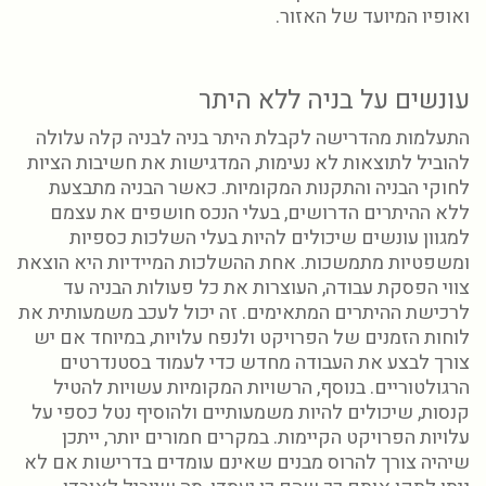
ואופיו המיועד של האזור.
עונשים על בניה ללא היתר
התעלמות מהדרישה לקבלת היתר בניה לבניה קלה עלולה
להוביל לתוצאות לא נעימות, המדגישות את חשיבות הציות
לחוקי הבניה והתקנות המקומיות. כאשר הבניה מתבצעת
ללא ההיתרים הדרושים, בעלי הנכס חושפים את עצמם
למגוון עונשים שיכולים להיות בעלי השלכות כספיות
ומשפטיות מתמשכות. אחת ההשלכות המיידיות היא הוצאת
צווי הפסקת עבודה, העוצרות את כל פעולות הבניה עד
לרכישת ההיתרים המתאימים. זה יכול לעכב משמעותית את
לוחות הזמנים של הפרויקט ולנפח עלויות, במיוחד אם יש
צורך לבצע את העבודה מחדש כדי לעמוד בסטנדרטים
הרגולטוריים. בנוסף, הרשויות המקומיות עשויות להטיל
קנסות, שיכולים להיות משמעותיים ולהוסיף נטל כספי על
עלויות הפרויקט הקיימות. במקרים חמורים יותר, ייתכן
שיהיה צורך להרוס מבנים שאינם עומדים בדרישות אם לא