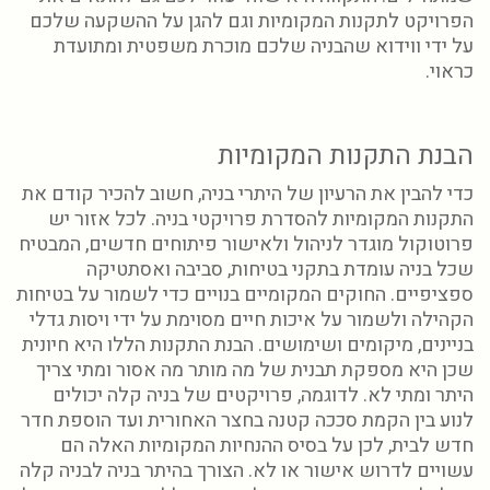
הפרויקט לתקנות המקומיות וגם להגן על ההשקעה שלכם
על ידי ווידוא שהבניה שלכם מוכרת משפטית ומתועדת
כראוי.
הבנת התקנות המקומיות
כדי להבין את הרעיון של היתרי בניה, חשוב להכיר קודם את
התקנות המקומיות להסדרת פרויקטי בניה. לכל אזור יש
פרוטוקול מוגדר לניהול ולאישור פיתוחים חדשים, המבטיח
שכל בניה עומדת בתקני בטיחות, סביבה ואסתטיקה
ספציפיים. החוקים המקומיים בנויים כדי לשמור על בטיחות
הקהילה ולשמור על איכות חיים מסוימת על ידי ויסות גדלי
בניינים, מיקומים ושימושים. הבנת התקנות הללו היא חיונית
שכן היא מספקת תבנית של מה מותר מה אסור ומתי צריך
היתר ומתי לא. לדוגמה, פרויקטים של בניה קלה יכולים
לנוע בין הקמת סככה קטנה בחצר האחורית ועד הוספת חדר
חדש לבית, לכן על בסיס ההנחיות המקומיות האלה הם
עשויים לדרוש אישור או לא. הצורך בהיתר בניה לבניה קלה