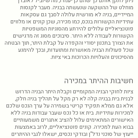
ניתן לתקן אותם כך שהם כן יעמדו, מה שיוביל לאובדן
מוחלט של ההשקעה שנעשתה בבניה. מעבר לקנסות
המיידיים, בניה לא מורשית עלולה לסבך גם עסקאות
עתידיות הקשורות בנכס, כמו מכירה, שכן קונים או מלווים
פוטנציאליים עלולים להירתע מהסוגיות המשפטיות
הקשורות לעבודה ללא היתר. סיבוכים מסוג זה מדגישים
את הצורך בתכנון יסודי והקפדה על קבלת היתר, תוך הבטחה
שכל פעולות הבניה מאושרות ומתועדות, ובכך להימנע
מהסיכונים והעלויות הכרוכות באי ציות.
חשיבות ההיתר במכירה
ציות לחוקי הבניה המקומיים וקבלת היתר הבניה הדרוש
לבנית
בית בבניה קלה
לא רק מקל על תהליך בניה חלק,
אלא גם ממלא תפקיד קריטי בשמירה על ערך הנכס שלכם
למכירות עתידיות. בית או כל נכס שעבר עבודות בניה ללא
האישורים המתאימים עלול להציב אתגרים משמעותיים
בבוא העת למכירה. קונים פוטנציאליים, לרוב באמצעות
ייעוץ של סוכני נדל"ן ובודקי נכסים, ישאלו לגבי ההיתרים