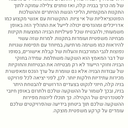
של מה כרוך בבניה קלה, ואז נותנים צלילה עמוקה לתוך
התקנות המקומיות, הליכי הגשת ההיתרים וההשלכות
הפוטנציאליות של אי ציות. התקשרות עם אנשי מקצוע כמו
אדריכלים ומהנדסים יכולה לייעל את התהליך הזה באופן
משמעותי, ולהבטיח שכל פעילויות הבניה המוצעות תקינות
מבחינה משפטית ועומדות בתקנות. למרות שזה עשוי
להיראות כמו משימה מרתיעה, במיוחד עם תפיסות שגויות
נפוצות לגבי המורכבות והעלות של קבלת אישורים, בסופו
של דבר המאמץ הוא השקעה משתלמת. עמידה בחוקי
הבניה וחוקי הייעוד לא רק מבטיחה את הבטיחות והחוקיות
של עבודות הבניה אלא גם שומרת על ערך הנכס ומאפשרת
מכירות עתידיות חלקות יותר. לכן, לפני יציאה לכל פרויקט
בניה קלה, חיוני לנקוט בצעדים הדרושים להבטחת היתר
בניה, ובכך לשמור על ההשקעה שלכם ולתרום באופן חיובי
לסטנדרטים של הקהילה. כך תוכלו ליהנות מפירות
ההשקעה שלכם תוך ביטחון בידיעה שהפרויקטים שלכם
עומדים על קרקע משפטית מוצקה.