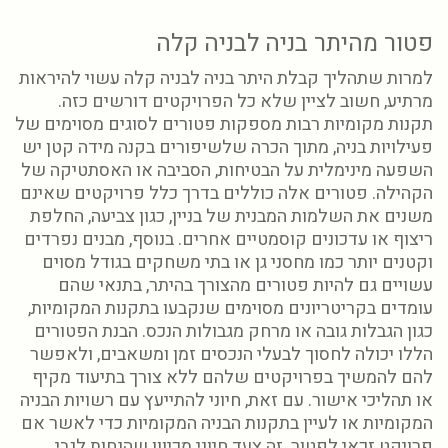
פטור מהיתר בניה לבניה קלה
למרות שתהליך קבלת היתר בניה לבניה קלה עשוי להיראות
מרתיע, חשוב לציין שלא כל הפרויקטים דורשים כזה.
תקנות מקומיות רבות מספקות פטורים לסוגים מסוימים של
פעילויות בניה, מתוך הכרה שלשיפורים בקנה מידה קטן יש
השפעה מינימלית על הבטיחות, הסביבה או האסתטיקה של
הקהילה. פטורים אלה כוללים בדרך כלל פרויקטים שאינם
משנים את השלמות המבנית של בניין, כגון צביעה, החלפת
ריצוף או עדכונים קוסמטיים אחרים. בנוסף, מבנים נפרדים
וקטנים יותר כמו מחסני גן או בתי משחקים בגודל מסוים
עשויים גם להיות פטורים מהצורך בהיתר, בתנאי שהם
עומדים בקריטריונים מסוימים שנקבעו בתקנות המקומיות,
כגון הגבלות גובה או מרחק מגבולות הנכס. הבנת הפטורים
הללו יכולה לחסוך לבעלי הנכסים זמן ומשאבים, ולאפשר
להם להמשיך בפרויקטים שלהם ללא צורך בתיעוד מקיף
או תהליכי אישור. עם זאת, חיוני להתייעץ עם רשויות הבניה
המקומיות או לעיין בתקנות הבניה המקומיות כדי לאשר אם
פרויקט זכאי לפטור. זה צעד חיוני מכיוון שהנחות לגבי